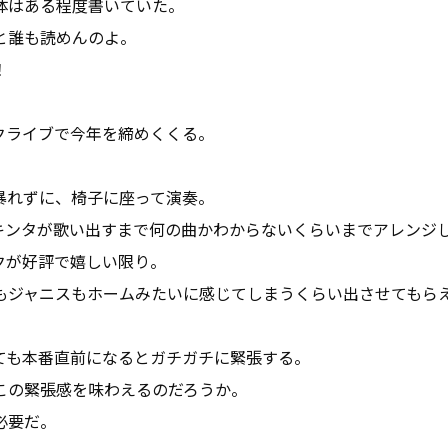
体はある程度書いていた。
と誰も読めんのよ。
！
クライブで今年を締めくくる。
暴れずに、椅子に座って演奏。
キンタが歌い出すまで何の曲かわからないくらいまでアレンジ
クが好評で嬉しい限り。
もジャニスもホームみたいに感じてしまうくらい出させてもら
ても本番直前になるとガチガチに緊張する。
この緊張感を味わえるのだろうか。
必要だ。