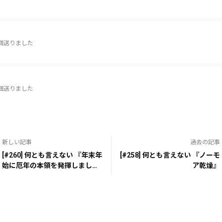
個送りました
個送りました
個送りました
新しい記事
過去の記事
[#260] 何とも言えない 『年末年
[#258] 何とも言えない 『ノーモ
始に厄年の本領を発揮しまし
ア乾燥』
た』
個送りました