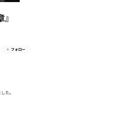
章』
フォロー
ました。