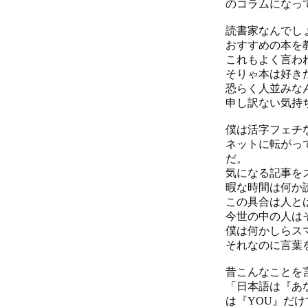
のコラムになっ
読書家なんでし
おすすめの本を
これもよく言わ
そりゃ本は好き
恐らく人並みな
申し訳ない気持
僕は活字フェチ
ネットに転がっ
だ。
気になる記事を
暇な時間は何か
この具合は人と
今世の中の人はそ
僕は何かしらス
それなのに言葉
昔こんなことを
「日本語は『あ
は『YOU』だ