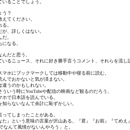
ていることでしょう。
ょう？
教えてください。
れる。
だが、詳しくはない。
んだ。
ちになる。
なんだと思う。
ているニュース、それに好き勝手言うコメント、それらを流し
スマホにブックマークしては移動中や寝る前に読む。
読んでおかないと気が済まない。
は違うのかもしれない。
ういう時にYouTubeや配信の映画など観るのだろう。
マホで日本語を読んでいる。
を知らないなんて余計に恥ずかしい。
言ってしまったことがある。
なた』という意味の言葉が沢山ある。『君』『お前』『てめえ
けでなんて風情がないんやろう」と。