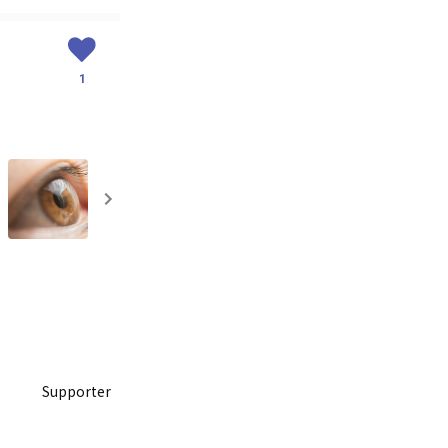
1
Supporter
LIVE配信