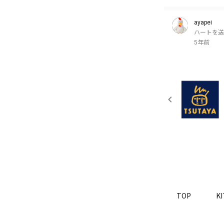
ayapei
ハートを送
5年前
TOP
K