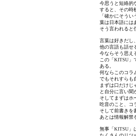
今思うと短絡的
すると、その時
「確かにそうい
葉は日本語には
そう言われると
言葉は好きだし
他の言語も話せ
今ならそう思え
この「KITS
ある。
何ならこのコラ
でもそれすらも
まずは口だけじ
と自分に言い聞
そしてまずはホ
吃音のこと、コ
そして前書きを
あとは情報解禁
無事「KITSU
たくさんのリツ