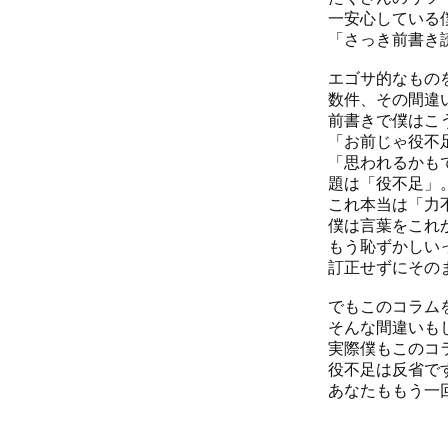
一安心している
「さっき前書き
エゴサ的なもの
数件、その間違
前書きで僕はこ
「お前じゃ役不
「思われるかも
題は「役不足」
これ本当は「力
僕は言葉をこれ
もう恥ずかしい
訂正せずにその
でもこのコラム
そんな間違いも
実際僕もこのコ
役不足は反省で
あなたももう一