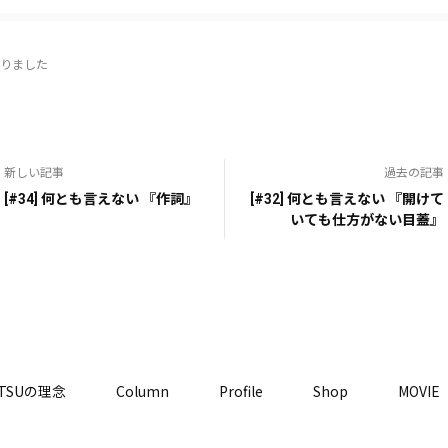
りました
新しい記事
過去の記事
[#34] 何とも言えない 『作詞』
[#32] 何とも言えない 『開けて
いても仕方がない目蓋』
ITSUの理念
Column
Profile
Shop
MOVIE