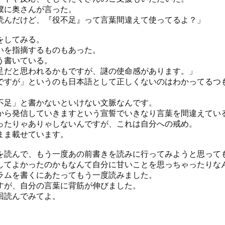
僕に奥さんが言った。
読んだけど、『役不足』って言葉間違えて使ってるよ？」
をしてみる。
いを指摘するものもあった。
う書いている。
足だと思われるかもですが、謎の使命感があります。」
ですが」というのも日本語として正しくないのはわかってるつ
。
不足」と書かないといけない文脈なんです。
から発信していきますという宣誓でいきなり言葉を間違えてい
ったりゃありゃしないんですが、これは自分への戒め。
まま載せています。
を読んで、もう一度あの前書きを読みに行ってみようと思って
してよかったのかもなんて自分に甘いことを思っちゃったりな
ラムを書くにあたってもう一度読みました。
すが、自分の言葉に背筋が伸びました。
回読んでみてよ。