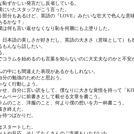
な恥ずかしい発言だし反省している。
横にいたスタッフがこう言った。
う部分もあるけど、英語の『LOVE』みたいな壮大で色んな意
あるかな？」
僕は何も言い返せなくなり恥を何層にも上塗りした。
、日本語の美しさが好きだし、英語の大きさ（意味として）も
るもんなら話したい。
る。
U」でコラムを始めるのも言葉を知らないのに大丈夫なのかと不安
ムの中にも間違えた表現があるかもしれない。
自分の勉強のためだと思おう。
ゃなく行動しよう。
かせ、自分に言い訳をして、僕なりに大きな覚悟を持って「KIT
ームページに前書きとして載せる文章を書こう。
ラムのこと、洋服のこと、何より僕の想いを力一杯書こう。
書き終えた。
を待つばかりだ。
」はスタートした。
ートや反応、そしてたくさんのご支援もいただいた。