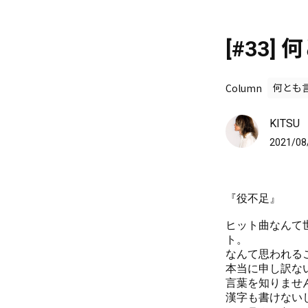
[#33
Column
何とも
KITSU
2021/08
『役不足』
ヒット曲なんて
ト。
なんて思われる
本当に申し訳な
言葉を知りませ
漢字も書けない