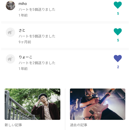
miho
ハートを5個送りました
5
1年前
さと
ハートを5個送りました
5
9ヶ月前
りょーこ
ハートを2個送りました
2
1年前
新しい記事
過去の記事