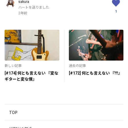
sakura
ハートを送りました
1
2年前
新しい記事
過去の記事
[#174] 何とも言えない 『変な
[#172] 何とも言えない 『!!!』
ギターと変な僕』
TOP