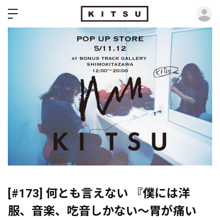
ロ
[#173] 何とも言えない 『僕には洋
服、音楽、吃音しかない～胃が痛い