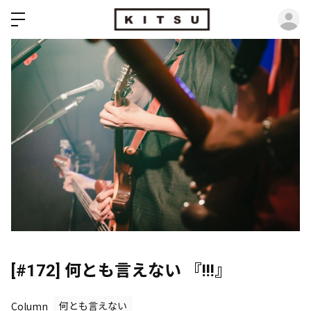
ロ
[#172] 何とも言えない 『!!!』
Column
何とも言えない