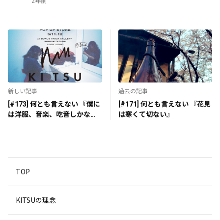
2年前
ゆきんこ
ハートを3個送りました
自分の人生最高だったなって思えるように。
3
人生謳歌します!!!
2年前
新しい記事
過去の記事
keikei
[#173] 何とも言えない 『僕に
[#171] 何とも言えない 『花見
ハートを3個送りました
は洋服、音楽、吃音しかない
は寒くて切ない』
3
2年前
～胃が痛い～』
まほ
ハートを送りました
1
2年前
TOP
KITSUの理念