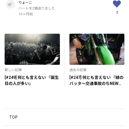
りょーこ
ハートを2個送りました
2
10ヶ月前
新しい記事
過去の記事
[#249] 何とも言えない 『誕生
[#247] 何とも言えない 『緑の
日の人が多い』
バッタ～交通事故のちNEW
WORLD〜』
TOP