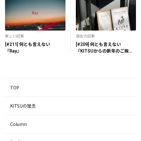
新しい記事
過去の記事
[#211] 何とも言えない
[#209] 何とも言えない
『Ray』
『KITSUからの新年のご挨
拶〜こんにちわ2025〜』
TOP
KITSUの理念
Column