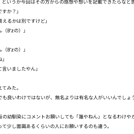
。というか今回はその方からの感想や想いを記載できたらなと
ですか？」
貰えるかは別ですけど」
（B'zの）」
（B’zの）」
ね」
て言いましたやん」
えてみた。
でも良いわけではないが、無名よりは有名な人がいいんでしょ
阪の幼馴染にコメントお願いしても「誰やねん」となるわけや
って少し面識あるくらいの人にお願いするのも違う。