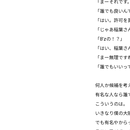
「まーそれです
「誰でも良いん
「はい。許可を
「じゃあ稲葉さん
「B’zの！？」
「はい、稲葉さん
「まー無理です
「誰でもいいっ
何人か候補を考
有名な人なら誰
こういうのは。
いきなり僕の大
でも有名やから