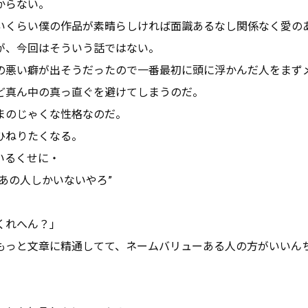
からない。
いくらい僕の作品が素晴らしければ面識あるなし関係なく愛の
が、今回はそういう話ではない。
の悪い癖が出そうだったので一番最初に頭に浮かんだ人をまず
ど真ん中の真っ直ぐを避けてしまうのだ。
まのじゃくな性格なのだ。
ひねりたくなる。
いるくせに・
あの人しかいないやろ”
くれへん？」
もっと文章に精通してて、ネームバリューある人の方がいいん
」