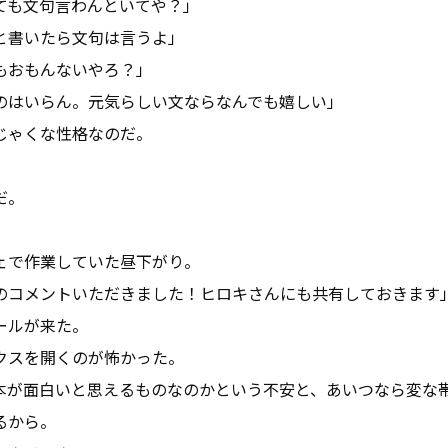
ても文句言わんといてや？」
と書いたら文句は言うよ」
もおもんないやろ？」
のはいらん。元気らしい文ならなんでも嬉しい」
じゃくな性格なのだ。
。
だ。
ェで作業していた昼下がり。
のコメントいただきました！ヒロキさんにも共有しておきます
ールが来た。
クスを開くのが怖かった。
本が面白いと思えるものなのかという不安と、あいつなら変な
るから。